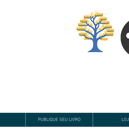
Especialista em
Te conduzimos ao ca
publicar um livro!
Preço justo, qualida
PUBLIQUE SEU LIVRO
LO