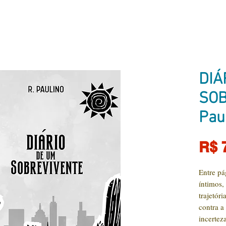
DIÁ
SOB
Pau
R$ 
Entre pá
íntimos,
trajetór
contra a
incertez