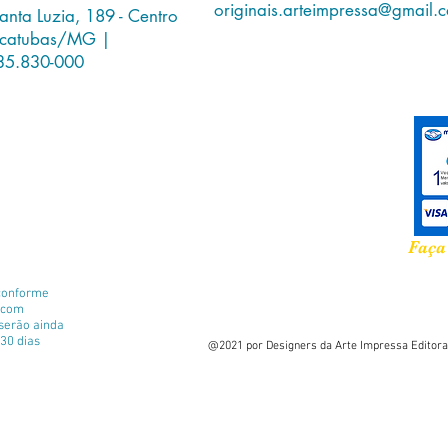
originais.arteimpressa@gmail.
anta Luzia, 189 - Centro
IMPRES
icatubas/MG |
35.830-000
Dimensã
Páginas:
Gênero: 
Faça
conforme
e com
 serão ainda
30 dias
@2021 por Designers da Arte Impressa Editora