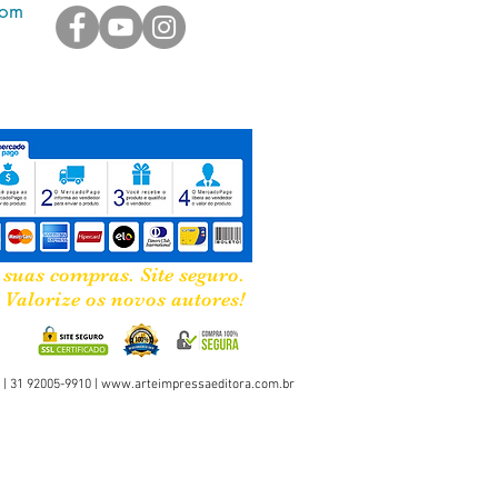
com
SA 2025
o: 14x21cm
 246
autobiografia
 suas compras. Site seguro.
Valorize os novos autores!
 | 31 92005-9910 |
www.arteimpressaeditora.com.br