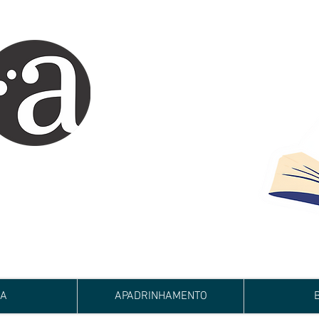
ARTE IMPRESSA
EDITORA
 autores iniciantes.
minho da realização do seu sonho de
de e bom relacionamento.
JA
APADRINHAMENTO