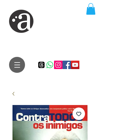
ARTE IMPRESSA
EDITORA
Especialista em autores iniciantes.
Te conduzimos ao caminho da realização do seu sonho de
publicar um livro!
Preço justo, qualidade e bom relacionamento.