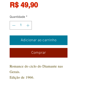
Preço
R$ 49,90
Quantidade
*
Adicionar ao carrinho
Comprar
Romance do ciclo do Diamante nas
Gerais.
Edição de 1966.
Foto original.
Bom estado.
Páginas amareladas pelo tempo, sem
rasgos no miolo.
Capa em desgaste pelo