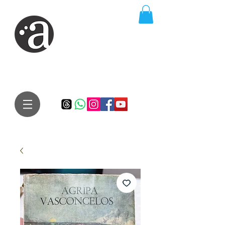
ARTE IMPRESSA
EDITORA
Especialista em autores iniciantes.
Te conduzimos ao caminho da realização do seu sonho de
publicar um livro!
Preço justo, qualidade e bom relacionamento.