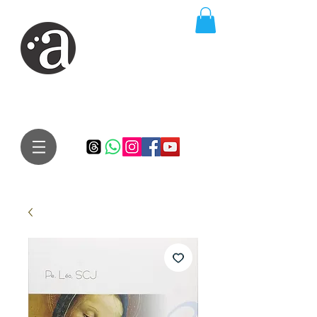
ARTE IMPRESSA
EDITORA
Especialista em autores iniciantes.
Te conduzimos ao caminho da realização do seu sonho de
publicar um livro!
Preço justo, qualidade e bom relacionamento.