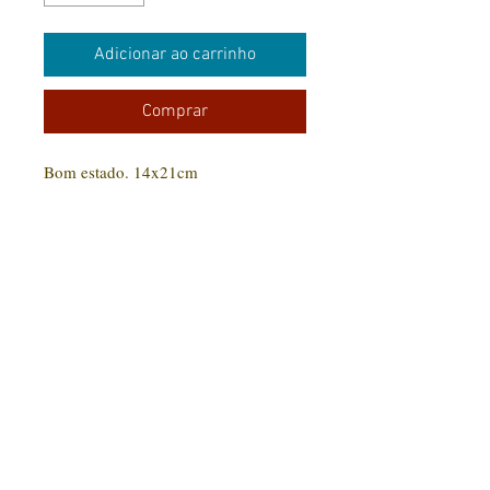
Adicionar ao carrinho
Comprar
Bom estado. 14x21cm
CONTATO:
(31) 92005-9910
Rua Santa Luzia, 189 - Centro
Jaboticatubas/MG |
CEP: 35.830-000
Editora Arte Impressa 2016/2023
CNPJ
29.210.674
/0001-00
CPF:
033997.566-07
Razão social: Lucilene Cristina de Souza
Nome Fantasia: Clube Arte Impressa
Todos os produtos comprados serão enviados conforme disponibilidade em estoque. Livros
em estoque com entrega em até 15 dias. Livros fora do estoque serão ainda enviados para
impressão com um prazo de até 30 dias para entrega.
ENVIO DE ORIGINAL: