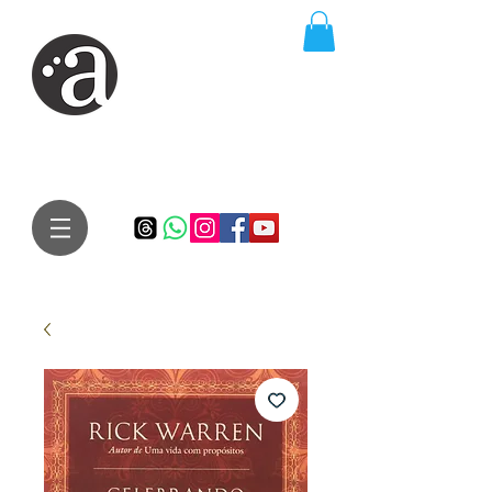
ARTE IMPRESSA
EDITORA
Especialista em autores iniciantes.
Te conduzimos ao caminho da realização do seu sonho de
publicar um livro!
Preço justo, qualidade e bom relacionamento.