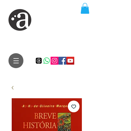
ARTE IMPRESSA
EDITORA
Especialista em autores iniciantes.
Te conduzimos ao caminho da realização do seu sonho de
publicar um livro!
Preço justo, qualidade e bom relacionamento.