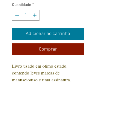
Quantidade
*
Adicionar ao carrinho
Comprar
Livro usado em ótimo estado,
contendo leves marcas de
manuseio/uso e uma assinatura.
Tamanho Bolso/ 763 páginas
CONTATO:
(31) 92005-9910
Rua Santa Luzia, 189 - Centro