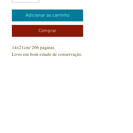
Adicionar ao carrinho
Comprar
14x21cm/ 206 páginas
Livro em bom estado de conservação.
CONTATO:
(31) 92005-9910
Rua Santa Luzia, 189 - Centro
Jaboticatubas/MG |
CEP: 35.830-000
Editora Arte Impressa 2016/2023
CNPJ
29.210.674
/0001-00
CPF:
033997.566-07
Razão social: Lucilene Cristina de Souza
Nome Fantasia: Clube Arte Impressa
Todos os produtos comprados serão enviados conforme disponibilidade em estoque. Livros
em estoque com entrega em até 15 dias. Livros fora do estoque serão ainda enviados para
impressão com um prazo de até 30 dias para entrega.