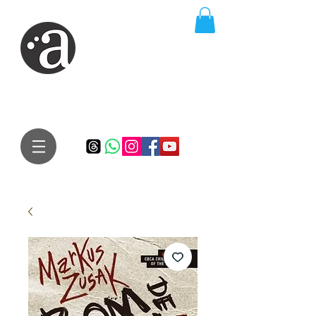
ARTE IMPRESSA
EDITORA
Especialista em autores iniciantes.
Te conduzimos ao caminho da realização do seu sonho de
publicar um livro!
Preço justo, qualidade e bom relacionamento.