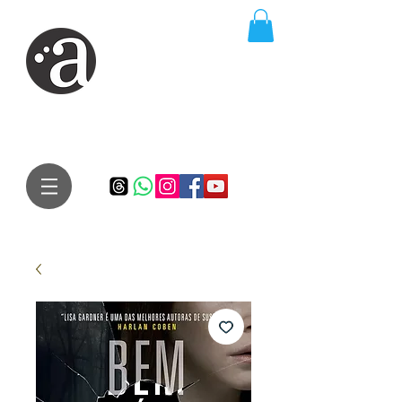
ARTE IMPRESSA
EDITORA
Especialista em autores iniciantes.
Te conduzimos ao caminho da realização do seu sonho de
publicar um livro!
Preço justo, qualidade e bom relacionamento.