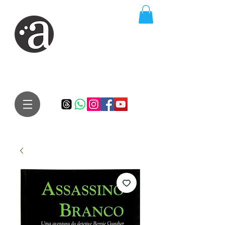
ARTE IMPRESSA
EDITORA
Especialista em autores iniciantes.
Te conduzimos ao caminho da realização do seu sonho de
publicar um livro!
Preço justo, qualidade e bom relacionamento.