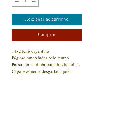
Adicionar ao carrinho
Comprar
14x21cm/ capa dura
Páginas amareladas pelo tempo.
Possui um carimbo na primeira folha.
Capa levemente desgastada pelo
envelhecimento.
Bom estado.
CONTATO:
(31) 92005-9910
Rua Santa Luzia, 189 - Centro
Jaboticatubas/MG |
CEP: 35.830-000
Editora Arte Impressa 2016/2023