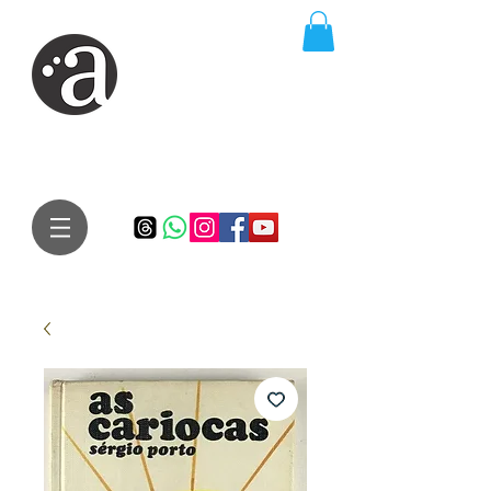
ARTE IMPRESSA
EDITORA
Especialista em autores iniciantes.
Te conduzimos ao caminho da realização do seu sonho de
publicar um livro!
Preço justo, qualidade e bom relacionamento.