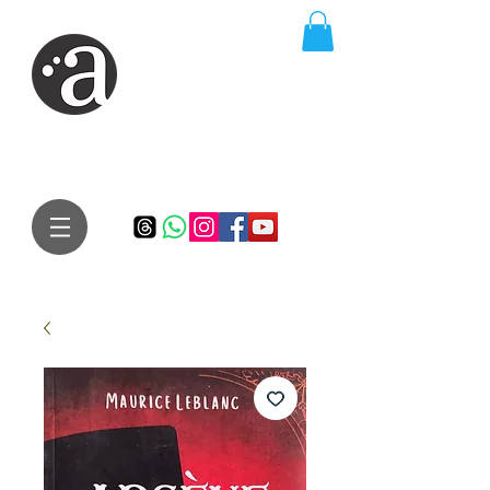
ARTE IMPRESSA
EDITORA
Especialista em autores iniciantes.
Te conduzimos ao caminho da realização do seu sonho de
publicar um livro!
Preço justo, qualidade e bom relacionamento.