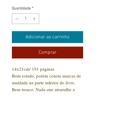
Quantidade
*
Adicionar ao carrinho
Comprar
14x21cm/ 191 páginas
Bom estado, porém consta marcas de
umidade na parte inferior do livro.
Bem pouco. Nada que atrapalhe a
leitura.
CONTATO:
(31) 92005-9910