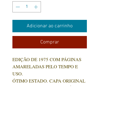
Adicionar ao carrinho
Comprar
EDIÇÃO DE 1975 COM PÁGINAS
AMARELADAS PELO TEMPO E
USO.
ÓTIMO ESTADO. CAPA ORIGINAL
DA FOTO. 14X21CM/ 589 PÁG
CONTATO:
(31) 92005-9910
Rua Santa Luzia, 189 - Centro
Jaboticatubas/MG |
CEP: 35.830-000