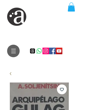
ARTE IMPRESSA
EDITORA
Especialista em autores iniciantes.
Te conduzimos ao caminho da realização do seu sonho de
publicar um livro!
Preço justo, qualidade e bom relacionamento.