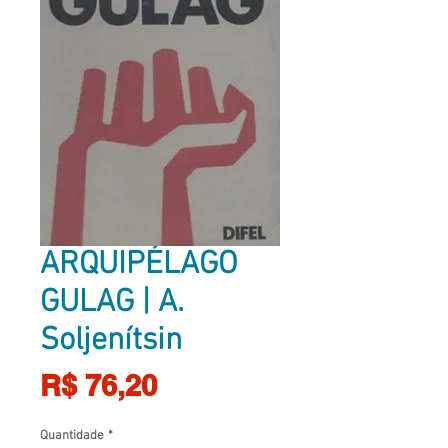
ARQUIPÉLAGO
GULAG | A.
Soljenítsin
Preço
R$ 76,20
Quantidade
*