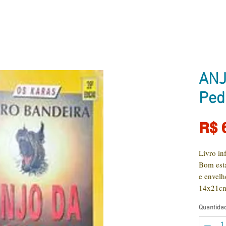
ANJ
Ped
R$ 
Livro inf
Bom est
e envel
14x21c
Quantida