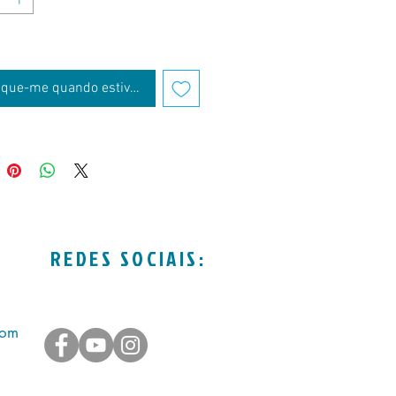
fique-me quando estiver disponível
REDES SOCIAIS:
com