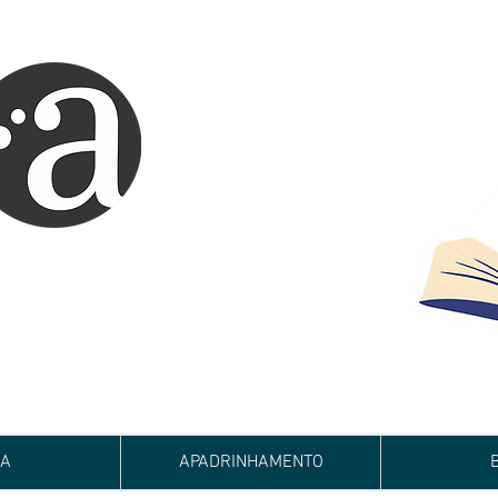
ARTE IMPRESSA
EDITORA
 autores iniciantes.
minho da realização do seu sonho de
de e bom relacionamento.
JA
APADRINHAMENTO