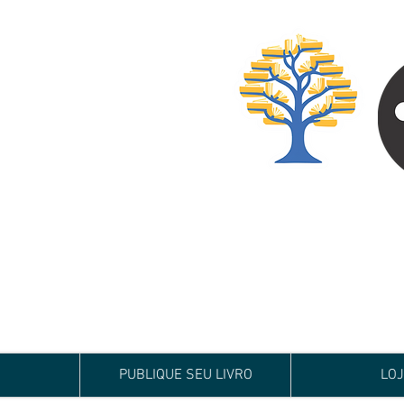
Especialista em
Te conduzimos ao ca
publicar um livro!
Preço justo, qualida
PUBLIQUE SEU LIVRO
LO