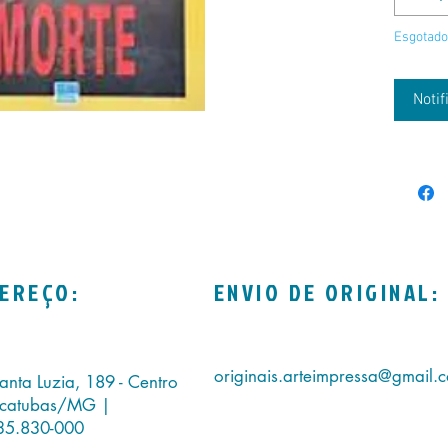
Esgotado
Noti
EREÇO:
ENVIO DE ORIGINAL:
originais.arteimpressa@gmail.
anta Luzia, 189 - Centro
icatubas/MG |
35.830-000