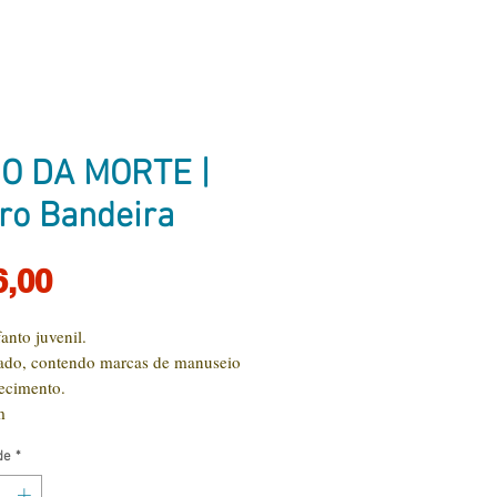
O DA MORTE |
ro Bandeira
Preço
6,00
anto juvenil.
ado, contendo marcas de manuseio
hecimento.
m
de
*