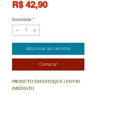
Preço
R$ 42,90
Quantidade
*
Adicionar ao carrinho
Comprar
PRODUTO EM ESTOQUE | ENVIO
IMEDIATO
Prepare-se para mergulhar em um
romance cheio de magia, desejo, com
personagens envolventes, corajosos,
autênticos, marcados por atos de
coragem, determinação e superação.