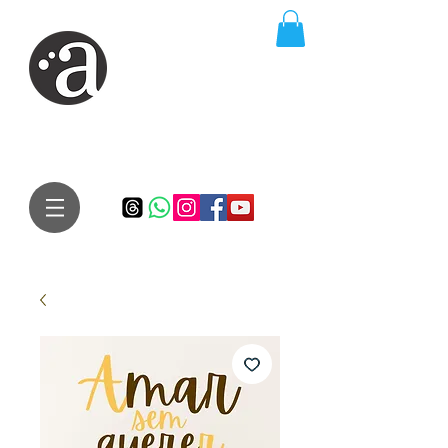
ARTE IMPRESSA
EDITORA
Especialista em autores iniciantes.
Te conduzimos ao caminho da realização do seu sonho de
publicar um livro!
Preço justo, qualidade e bom relacionamento.