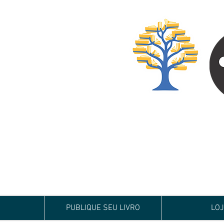
Especialista em
Te conduzimos ao ca
publicar um livro!
Preço justo, qualida
PUBLIQUE SEU LIVRO
LO