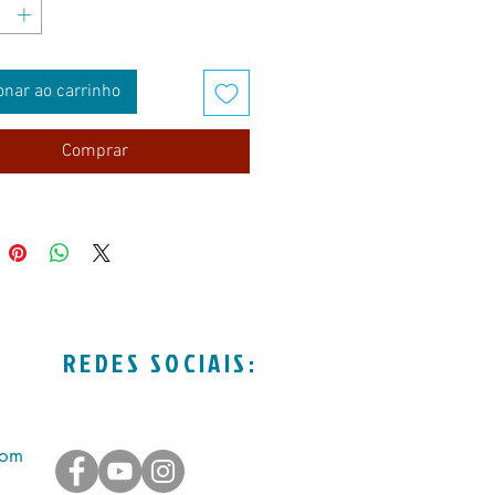
onar ao carrinho
Comprar
REDES SOCIAIS:
com