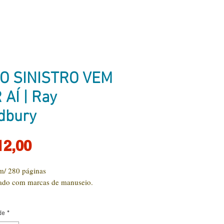
O SINISTRO VEM
 AÍ | Ray
dbury
Preço
12,00
/ 280 páginas
ado com marcas de manuseio.
de
*