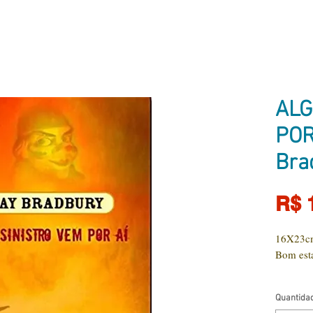
ALG
POR
Bra
R$ 
16X23cm
Bom est
Quantida