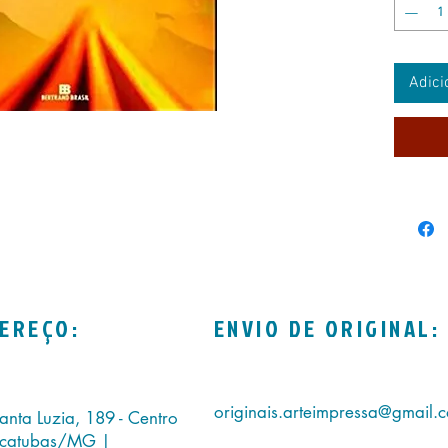
Adici
EREÇO:
ENVIO DE ORIGINAL:
originais.arteimpressa@gmail.
anta Luzia, 189 - Centro
icatubas/MG |