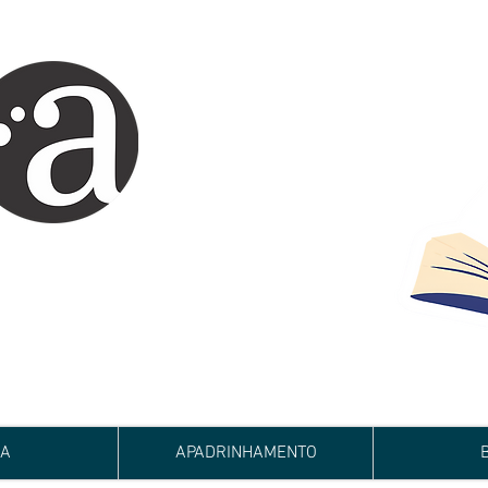
ARTE IMPRESSA
EDITORA
 autores iniciantes.
minho da realização do seu sonho de
de e bom relacionamento.
JA
APADRINHAMENTO