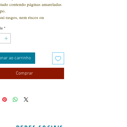
stado contendo páginas amareladas
mpo.
ui rasgos, nem riscos ou
os.
de
*
onar ao carrinho
Comprar