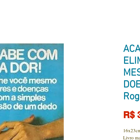
ACA
ELI
MES
DOE
Rog
R$ 
16x23c
Livro ma