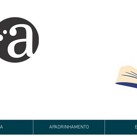
ARTE IMPRESSA
EDITORA
 autores iniciantes.
minho da realização do seu sonho de
de e bom relacionamento.
JA
APADRINHAMENTO