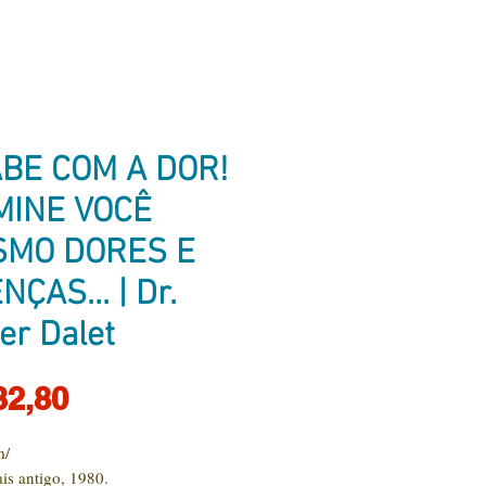
BE COM A DOR!
MINE VOCÊ
MO DORES E
NÇAS... | Dr.
er Dalet
Preço
32,80
m/
is antigo, 1980.