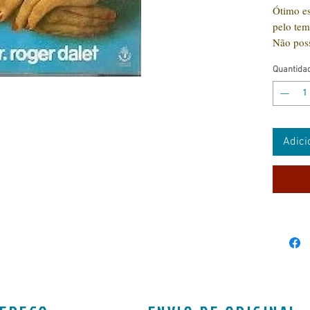
Ótimo e
pelo te
Não poss
amassad
Quantida
Adici