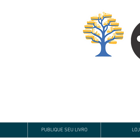
Especialista em
Te conduzimos ao ca
publicar um livro!
Preço justo, qualida
PUBLIQUE SEU LIVRO
LO