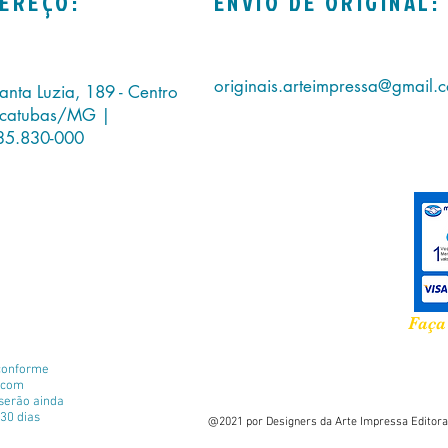
EREÇO:
ENVIO DE ORIGINAL:
originais.arteimpressa@gmail.
anta Luzia, 189 - Centro
icatubas/MG |
35.830-000
Faça
conforme
e com
 serão ainda
30 dias
@2021 por Designers da Arte Impressa Editora