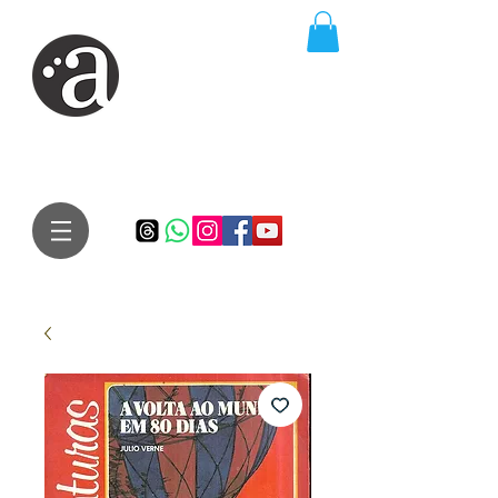
ARTE IMPRESSA
EDITORA
Especialista em autores iniciantes.
Te conduzimos ao caminho da realização do seu sonho de
publicar um livro!
Preço justo, qualidade e bom relacionamento.