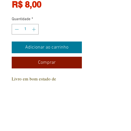
Preço
R$ 8,00
Quantidade
*
Adicionar ao carrinho
Comprar
Livro em bom estado de
conservação.
CONTATO:
(31) 92005-9910
Rua Santa Luzia, 189 - Centro
Jaboticatubas/MG |