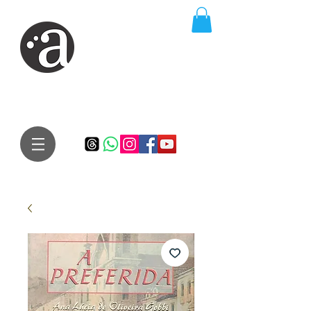
ARTE IMPRESSA
EDITORA
Especialista em autores iniciantes.
Te conduzimos ao caminho da realização do seu sonho de
publicar um livro!
Preço justo, qualidade e bom relacionamento.