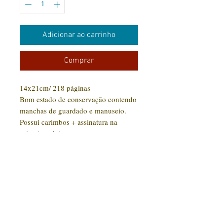
Adicionar ao carrinho
Comprar
14x21cm/ 218 páginas
Bom estado de conservação contendo
manchas de guardado e manuseio.
Possui carimbos + assinatura na
primeira página.
CONTATO:
(31) 92005-9910
Rua Santa Luzia, 189 - Centro
Jaboticatubas/MG |
CEP: 35.830-000