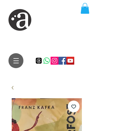
ARTE IMPRESSA
EDITORA
Especialista em autores iniciantes.
Te conduzimos ao caminho da realização do seu sonho de
publicar um livro!
Preço justo, qualidade e bom relacionamento.