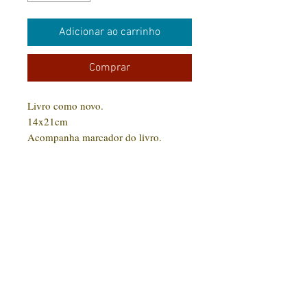
Adicionar ao carrinho
Comprar
Livro como novo.
14x21cm
Acompanha marcador do livro.
CONTATO:
(31) 92005-9910
Rua Santa Luzia, 189 - Centro
Jaboticatubas/MG |
CEP: 35.830-000
Editora Arte Impressa 2016/2023
CNPJ
29.210.674
/0001-00
CPF:
033997.566-07
Razão social: Lucilene Cristina de Souza
Nome Fantasia: Clube Arte Impressa
Todos os produtos comprados serão enviados conforme disponibilidade em estoque. Livros
em estoque com entrega em até 15 dias. Livros fora do estoque serão ainda enviados para
impressão com um prazo de até 30 dias para entrega.