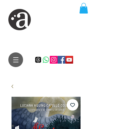
ARTE IMPRESSA
EDITORA
Especialista em autores iniciantes.
Te conduzimos ao caminho da realização do seu sonho de
publicar um livro!
Preço justo, qualidade e bom relacionamento.