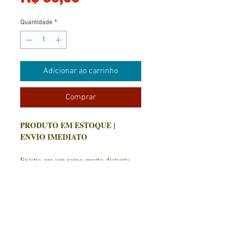
Quantidade
*
Adicionar ao carrinho
Comprar
PRODUTO EM ESTOQUE |
ENVIO IMEDIATO
Existia em um reino muito distante
uma menina má, mas tão má, que
todos que a conheciam não queriam
tê-la por perto. Nem mesmo os mais
espertos. Ela não tinha sorriso, apenas
CONTATO:
um olhar... Credo! Era como um