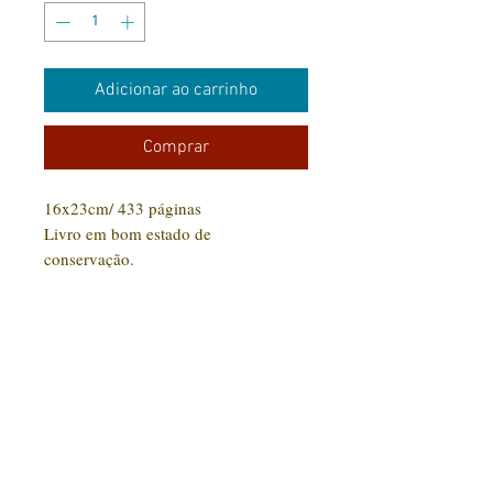
Adicionar ao carrinho
Comprar
16x23cm/ 433 páginas
Livro em bom estado de
conservação.
CONTATO:
(31) 92005-9910
Rua Santa Luzia, 189 - Centro
Jaboticatubas/MG |
CEP: 35.830-000
Editora Arte Impressa 2016/2023
CNPJ
29.210.674
/0001-00
CPF:
033997.566-07
Razão social: Lucilene Cristina de Souza
Nome Fantasia: Clube Arte Impressa