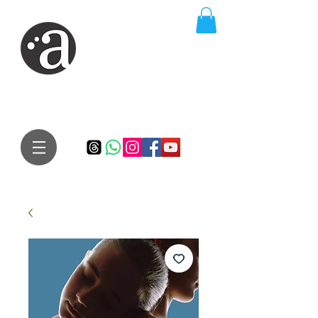
ARTE IMPRESSA
EDITORA
Especialista em autores iniciantes.
Te conduzimos ao caminho da realização do seu sonho de
publicar um livro!
Preço justo, qualidade e bom relacionamento.