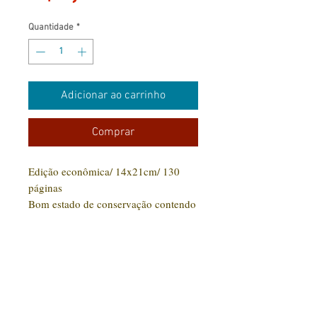
Quantidade
*
Adicionar ao carrinho
Comprar
Edição econômica/ 14x21cm/ 130
páginas
Bom estado de conservação contendo
marcas leves de manuseio.
CONTATO:
(31) 92005-9910
Rua Santa Luzia, 189 - Centro