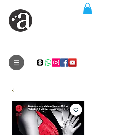
ARTE IMPRESSA
EDITORA
Especialista em autores iniciantes.
Te conduzimos ao caminho da realização do seu sonho de
publicar um livro!
Preço justo, qualidade e bom relacionamento.