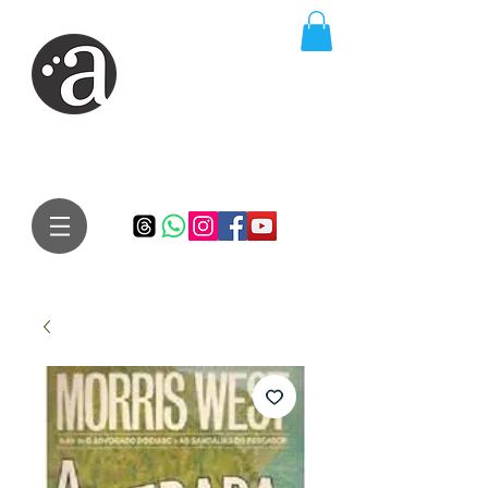
ARTE IMPRESSA
EDITORA
Especialista em autores iniciantes.
Te conduzimos ao caminho da realização do seu sonho de
publicar um livro!
Preço justo, qualidade e bom relacionamento.