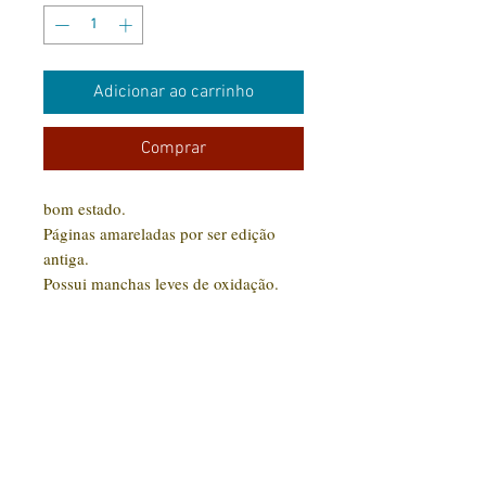
Adicionar ao carrinho
Comprar
bom estado.
Páginas amareladas por ser edição
antiga.
Possui manchas leves de oxidação.
Assinatura na primeira página.
CONTATO:
(31) 92005-9910
Rua Santa Luzia, 189 - Centro
Jaboticatubas/MG |
CEP: 35.830-000