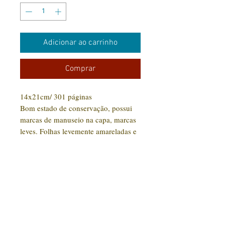
Adicionar ao carrinho
Comprar
14x21cm/ 301 páginas
Bom estado de conservação, possui
marcas de manuseio na capa, marcas
leves. Folhas levemente amareladas e
um carimbo na lateral das páginas
CONTATO:
(31) 92005-9910
Rua Santa Luzia, 189 - Centro
Jaboticatubas/MG |
CEP: 35.830-000