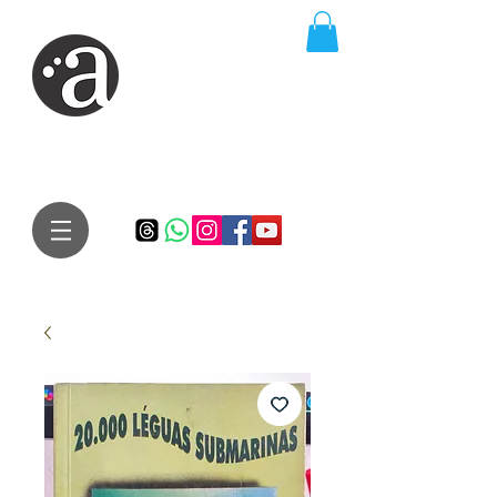
ARTE IMPRESSA
EDITORA
Especialista em autores iniciantes.
Te conduzimos ao caminho da realização do seu sonho de
publicar um livro!
Preço justo, qualidade e bom relacionamento.