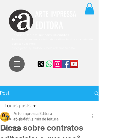
ARTE IMPRESSA
EDITORA
Especialista em autores iniciantes.
Te conduzimos ao caminho da realização do seu sonho de
publicar um livro!
Preço justo, qualidade e bom relacionamento.
Post
Todos posts
Arte impressa Editora
Todos posts
26 de fev.
3 min de leitura
Dicas sobre contratos
ARTIGO