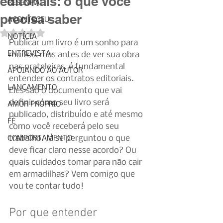
editoriais: o que você
RESENHA
precisa saber
ACONTECEU
Avaliado com NaN de 5 estrelas.
NOTÍCIA
Publicar um livro é um sonho para 
ENTREVISTA
muitos, mas antes de ver sua obra 
nas prateleiras, é fundamental 
APOIANDO AO AUTOR
entender os contratos editoriais. 
LANÇAMENTO
Eles são o documento que vai 
definir como seu livro será 
AMOR PRÓPRIO
publicado, distribuído e até mesmo 
FÉ
como você receberá pelo seu 
trabalho. Já se perguntou o que 
COMPORTAMENTO
deve ficar claro nesse acordo? Ou 
quais cuidados tomar para não cair 
em armadilhas? Vem comigo que 
vou te contar tudo!
Por que entender 